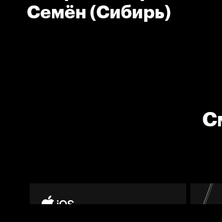
Семён (Сибирь)
С