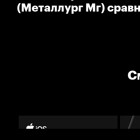
(Металлург Мг) срав
счёт в матче
С