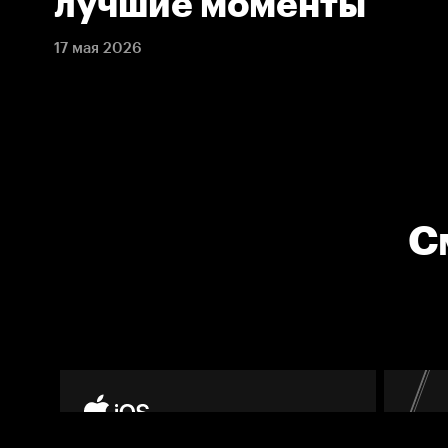
лучшие моменты
17 мая 2026
С