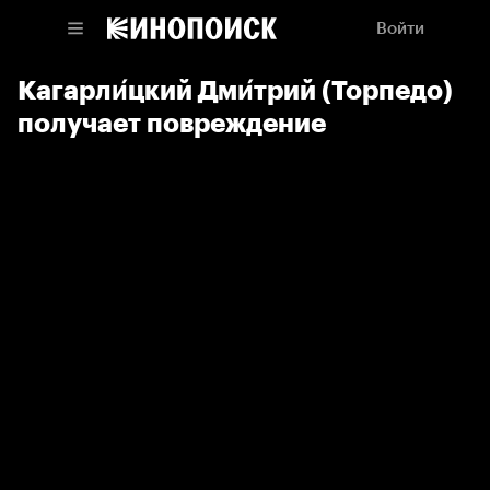
Войти
Кагарли́цкий Дми́трий (Торпедо)
получает повреждение