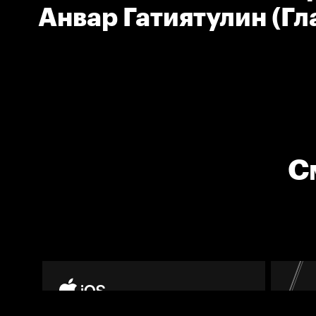
Анвар Гатиятулин (Г
тренер команды Ак Б
С