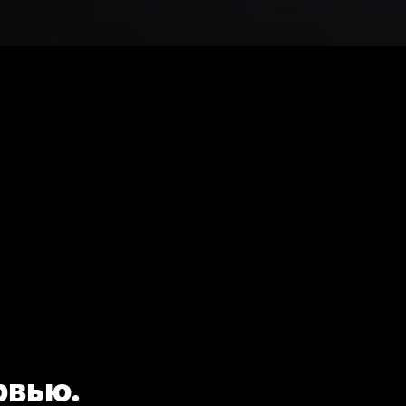
рвью.