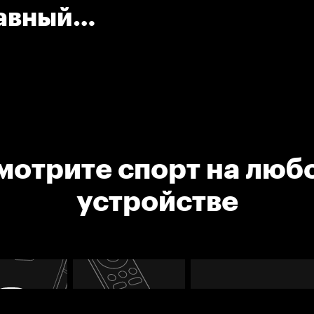
лавный
арс).
мотрите спорт на люб
устройстве