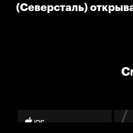
(Северсталь) открыва
С