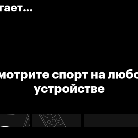
гает
 Аликину
ст)
мотрите спорт на люб
устройстве