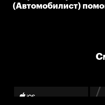
(Автомобилист) помо
поправить амуницию
Евгению (Автомобили
С