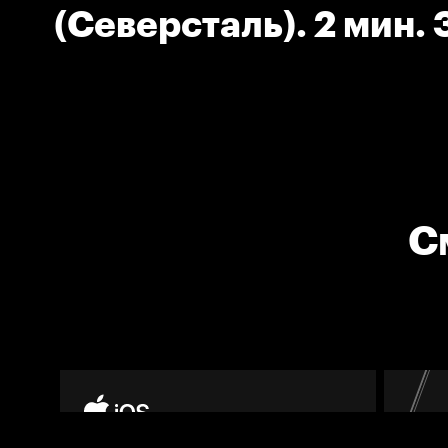
(Северсталь). 2 мин.
соперника клюшкой.
С