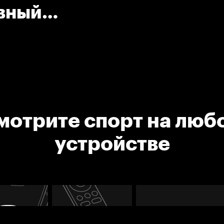
авный
рсталь)
мотрите спорт на люб
устройстве