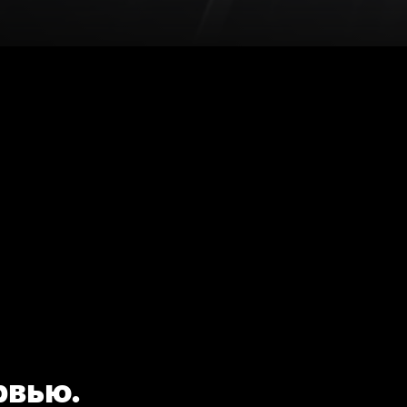
рвью.