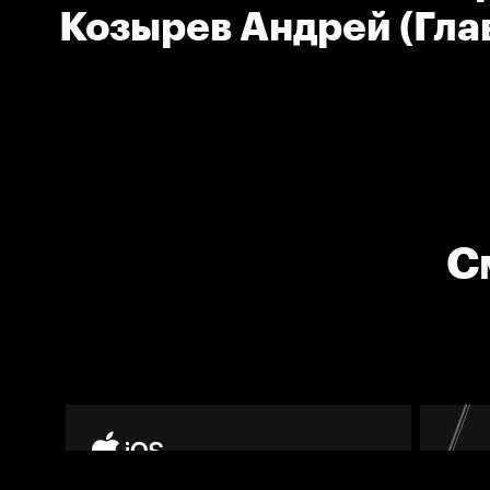
Козырев Андрей (Гл
тренер команды Севе
С