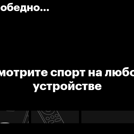
победной
мотрите спорт на люб
устройстве