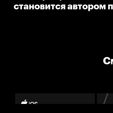
становится автором 
шайбы
С