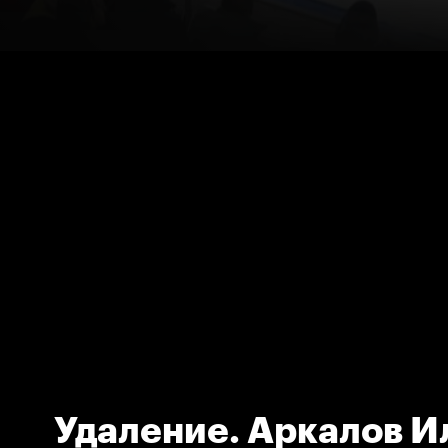
Удаление. Аркалов И