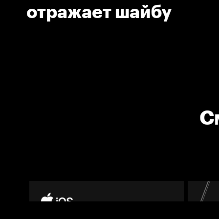
отражает шайбу
С