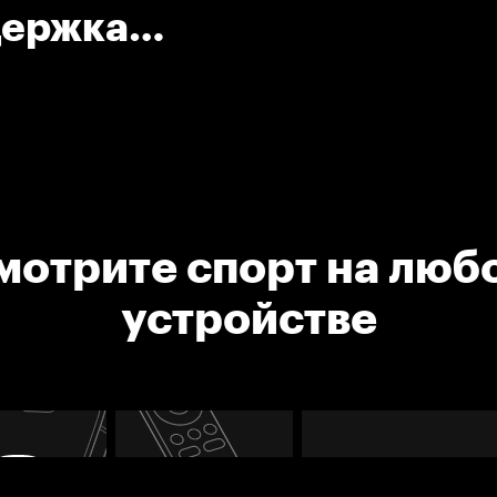
держка
мотрите спорт на люб
устройстве