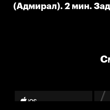
(Адмирал). 2 мин. За
соперника клюшкой.
С