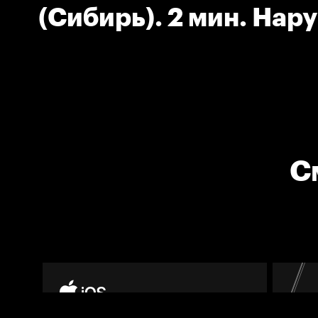
(Сибирь). 2 мин. Нар
численного состава.
С