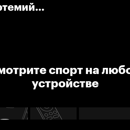
ртемий
мотрите спорт на люб
устройстве