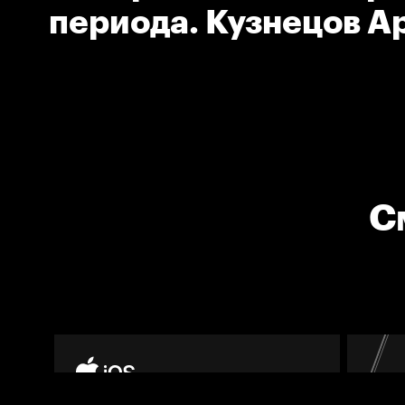
периода. Кузнецов А
(ХК Сочи)
С