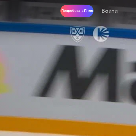
Войти
Попробовать Плюс