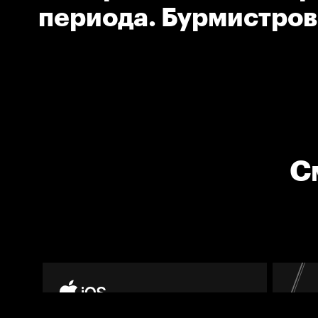
периода. Бурмистров
Александр (Драконы
С