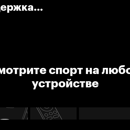
держка
мотрите спорт на люб
устройстве