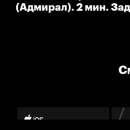
(Адмирал). 2 мин. За
соперника клюшкой.
С