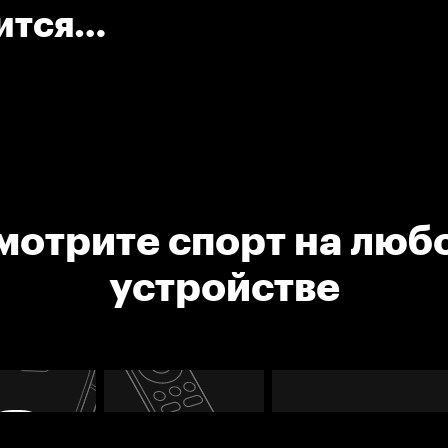
ится
айбы
мотрите спорт на люб
устройстве