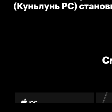
(Куньлунь РС) станов
автором победной ш
С