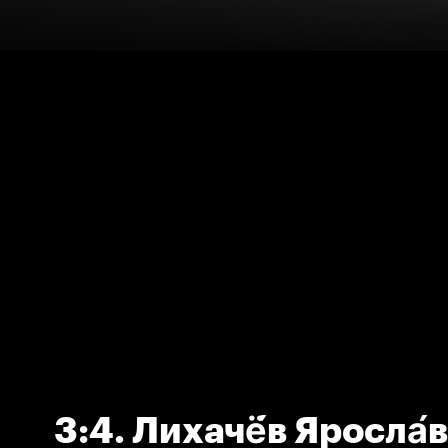
3:4. Лихачё́в Яросла́в