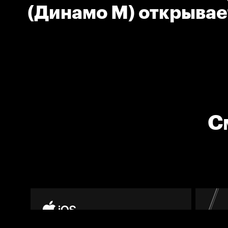
(Динамо М) открывает
матче
С