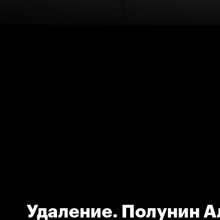
Удаление. Полунин 