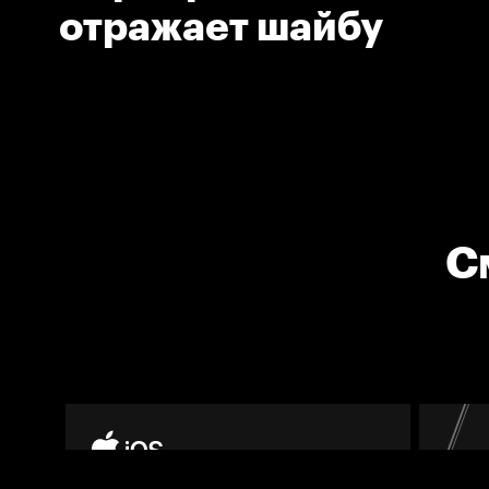
отражает шайбу
С