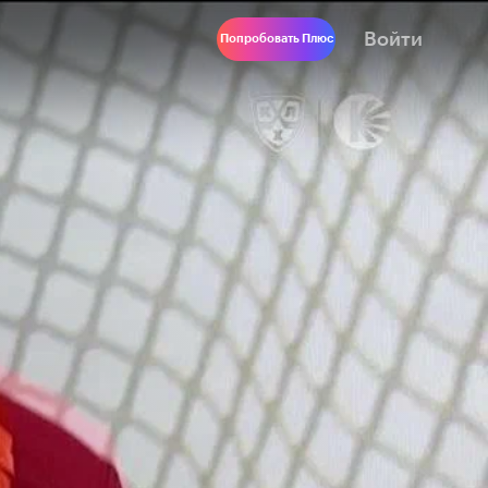
Войти
Попробовать Плюс