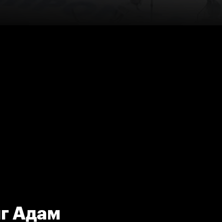
г Адам