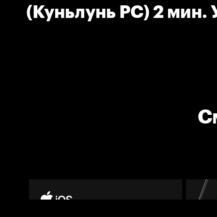
(Куньлунь РС) 2 мин. 
клюшкой
С