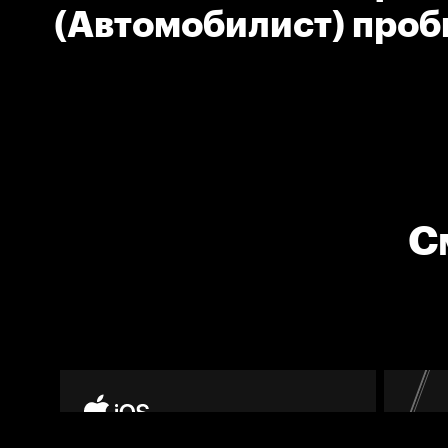
(Автомобилист) проб
дальний угол
С