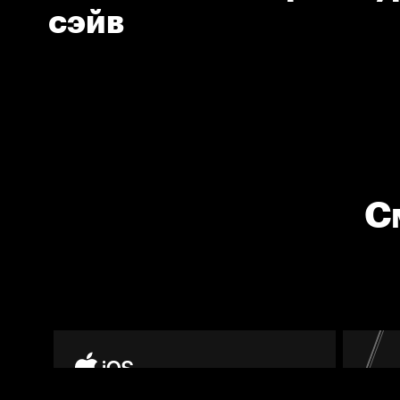
сэйв
С