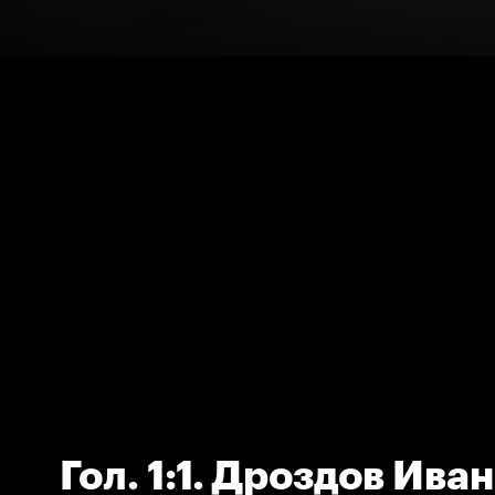
Гол. 1:1. Дроздов Иван (Салава