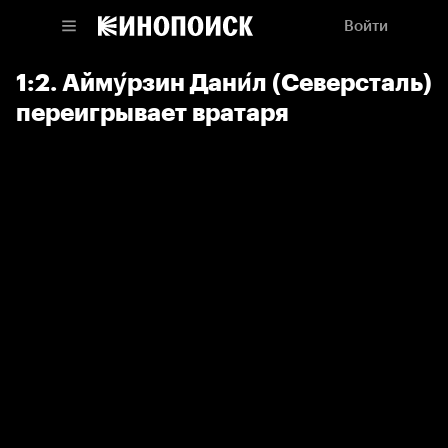
Войти
1:2. Айму́рзин Дани́л (Северсталь)
переигрывает вратаря