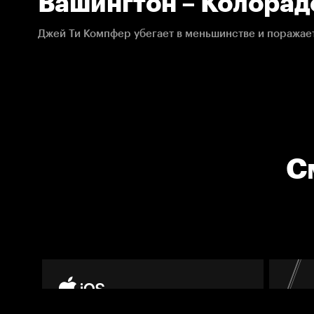
Вашингтон – Колорад
20.10.2021. НХЛ
С