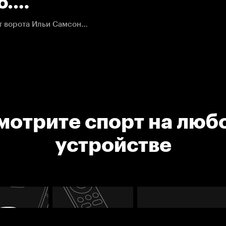
о.
Джей Ти Компфер убегает в меньшинстве и поражает ворота Ильи Самсонова
мотрите спорт на люб
устройстве