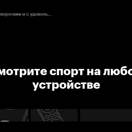
Калле Ярнкрок получил шайбу в одиночестве перед воротами и с удовольствием воспользовался этим подарком.
мотрите спорт на люб
устройстве