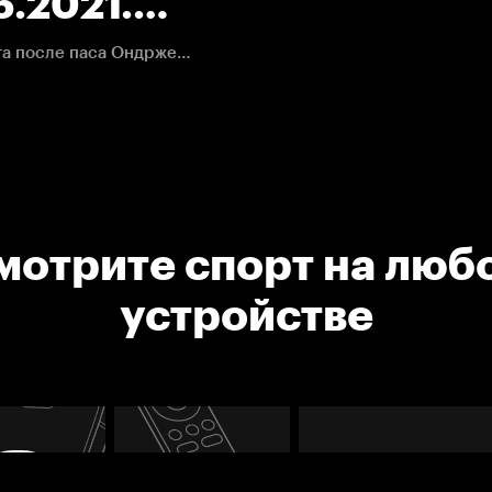
6.2021.
Брэйден Пойнт с пятака переправляет шайбу в ворота после паса Ондржея Палата
мотрите спорт на люб
устройстве