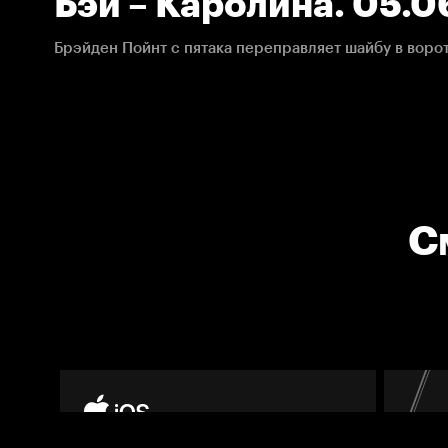
Бэй – Каролина. 05.0
НХЛ
С