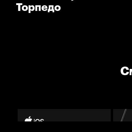
Торпедо
С