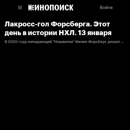
Войти
Лакросс-гол Форсберга. Этот
день в истории НХЛ. 13 января
В 2020 году нападающий "Нэшвилла" Филип Форсберг решил не отставать от Андрея Свечникова и тоже забил гол в стиле лакросс.