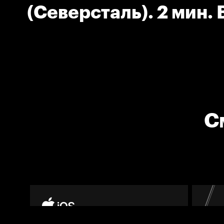
(Северсталь). 2 мин.
шайбы.
С