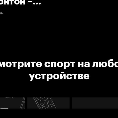
Ванкувер. 14.01.2021. НХЛ.
о.
мотрите спорт на люб
устройстве