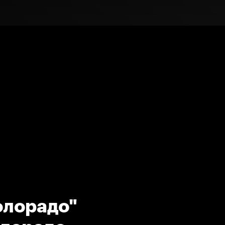
олорадо"