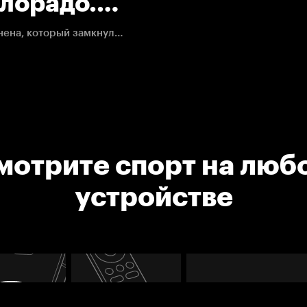
олорадо.
Байрам отдал поперечную передачу на Микко Рантанена, который замкнул дальнюю штангу.
мотрите спорт на люб
устройстве