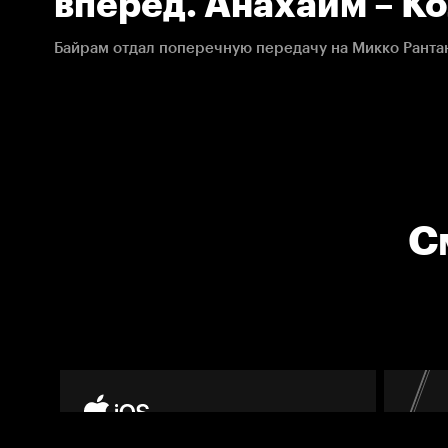
вперёд. Анахайм – К
23.01.2021. НХЛ
С