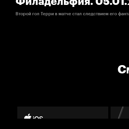
Филадельфия. 05.01.
НХЛ
С