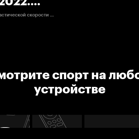
2022.
Второй гол Терри в матче стал следствием его фантастической скорости и ловкости рук.
мотрите спорт на люб
устройстве