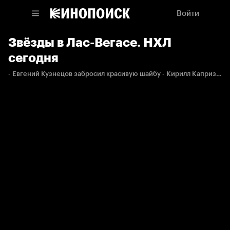
Войти
Звёзды в Лас-Вегасе. НХЛ
сегодня
- Евгений Кузнецов забросил красивую шайбу - Кирилл Капризов сделал три результативные передачи - Сборная Столичного дивизиона в третий раз в истории выиграла Матч звёзд НХЛ Олег Мосалёв и Артём Батрак обсуждают эти и другие актуальные события Национальной хоккейной лиги.