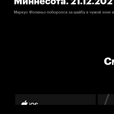
Миннесота. 21.12.202
С