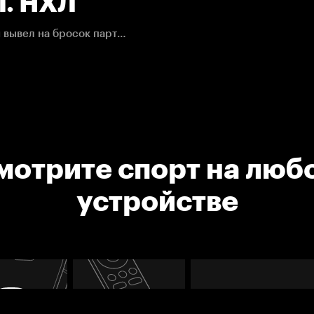
1. НХЛ
Маркус Фолиньо поборолся за шайбу в чужой зоне и вывел на бросок партнёра, Кевин Фиала свой шанс использовал на сто процентов.
мотрите спорт на люб
устройстве