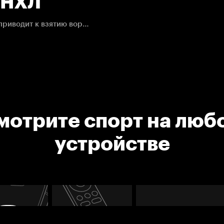
. НХЛ
Комбинация "красных крыльев" после вбрасывания приводит к взятию ворот Бобровского.
мотрите спорт на люб
устройстве