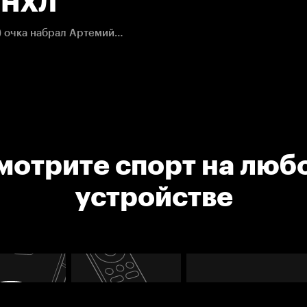
. НХЛ
Все голы и лучшие моменты матча, в котором 4 (2+2) очка набрал Артемий Панарин
мотрите спорт на люб
устройстве