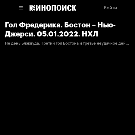
Войти
Гол Фредерика. Бостон – Нью-
Джерси. 05.01.2022. НХЛ
Не день Блэквуда. Третий гол Бостона и третье неудачное действие вратаря "дьяволов", пропустившего после броска с отрицательного угла.