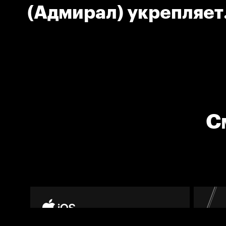
(Адмирал) укрепляет
преимущество своей
С