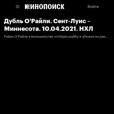
Войти
Дубль О'Райли. Сент-Луис –
Миннесота. 10.04.2021. НХЛ
Райан О'Райли в меньшинстве отобрал шайбу и убежал на рандеву с голкипером, которого уверенно переиграл.