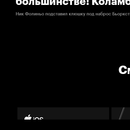
большинстве! Коламб
Тампа-Бэй. 22.01.201
С