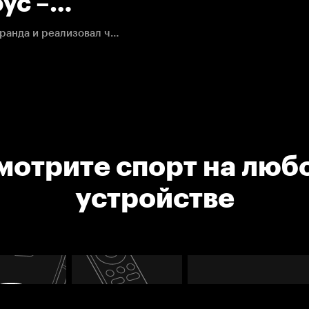
ус –
2. НХЛ
Ник Фолиньо подставил клюшку под наброс Бьоркстранда и реализовал численное преимущество "Коламбуса".
мотрите спорт на люб
устройстве