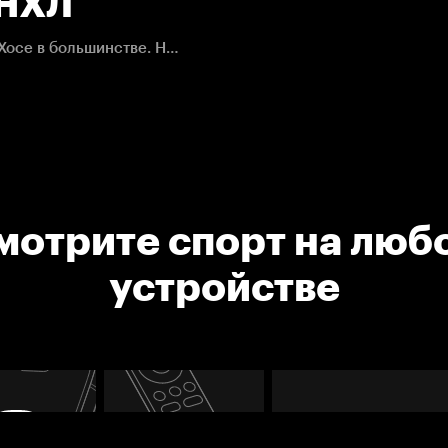
. НХЛ
Джон Таварес качественно копал под воротами Сан-Хосе в большинстве. Награда ему - заброшенная шайба.
мотрите спорт на люб
устройстве