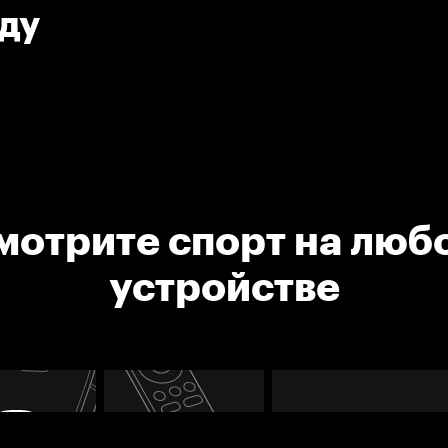
ду
мотрите спорт на люб
устройстве