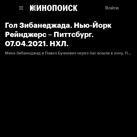
Войти
Гол Зибанеджада. Нью-Йорк
Рейнджерс – Питтсбург.
07.04.2021. НХЛ.
Мика Зибанеджад и Павел Бучневич через пас вошли в зону, Павел бросил, а Мика добил.