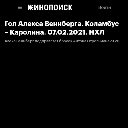
Войти
Гол Алекса Веннберга. Коламбус
– Каролина. 07.02.2021. НХЛ
Алекс Веннберг подправляет бросок Антона Строльмана от синей линии и сокращает отставание хозяев в счете