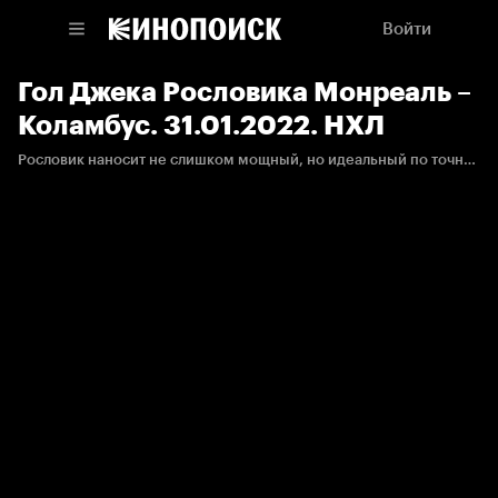
Войти
Гол Джека Рословика Монреаль –
Коламбус. 31.01.2022. НХЛ
Рословик наносит не слишком мощный, но идеальный по точности бросок, к которому оказывается не готов голкипер соперника.