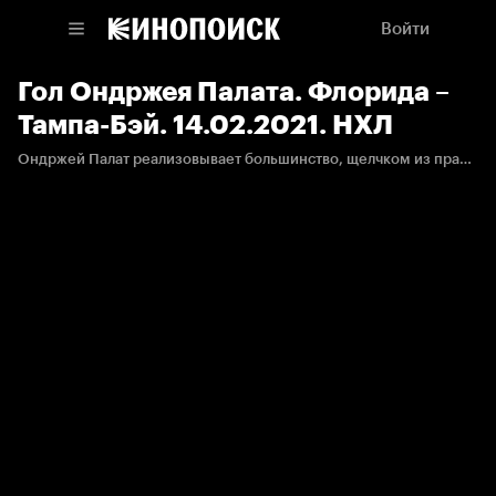
Войти
Гол Ондржея Палата. Флорида –
Тампа-Бэй. 14.02.2021. НХЛ
Ондржей Палат реализовывает большинство, щелчком из правого круга забрасывая шестую шайбу в сезоне